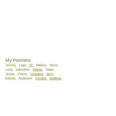
My Partners
Johnny、
Lego、
JC
、Meikey、Nicco、
Larry、letimotion、
Sphinx
、Gates、
Jessie、Cherry、
Christina
、
Jerry
、
Infered、Anderson、
Coolfire
、
Matthew