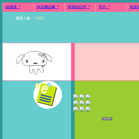
認識我_*
就是網誌嘛_*
跟我說話押_*
照片_*
就是
瀏覽人數：
3
9
0
0