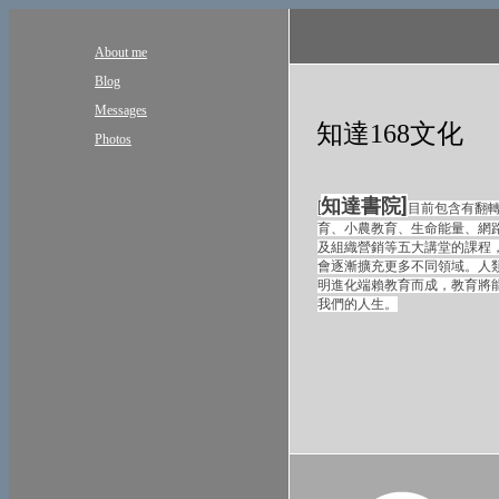
About me
Blog
Messages
知達168文化
Photos
知達書院]
[
目前包含有翻
育、小農教育、生命能量、網
及組織營銷等五大講堂的課程
會逐漸擴充更多不同領域。人
明進化端賴教育而成，教育將
我們的人生。