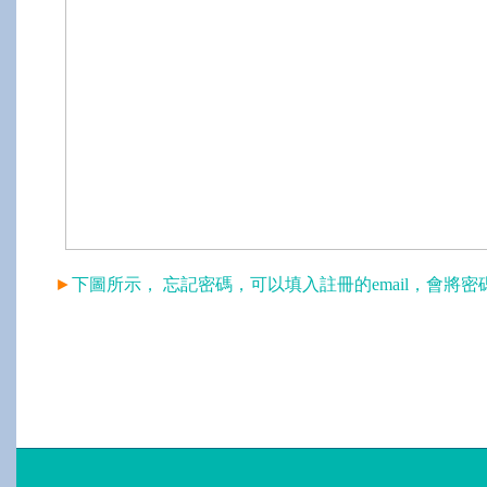
►
下圖所示，
忘記密碼，可以填入註冊的
email
，會將密