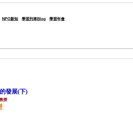
NPO新知
學習列車Blog
學習年會
的發展(下)
 教授
型