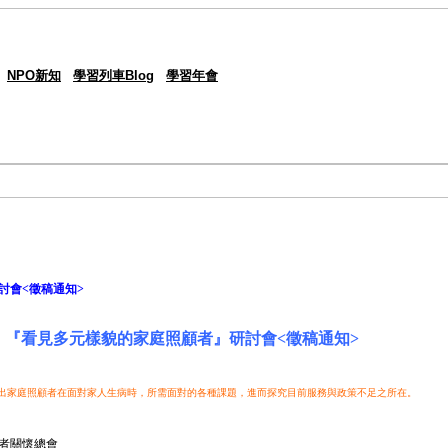
NPO新知
學習列車Blog
學習年會
討會<徵稿通知>
『看見多元樣貌的家庭照顧者』研討會<徵稿通知>
出家庭照顧者在面對家人生病時，所需面對的各種課題，進而探究目前服務與政策不足之所在。
者關懷總會