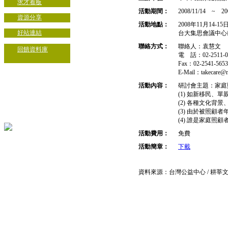
求才看板
活動期間：
2008/11/14 ~ 200
資源分享
活動地點：
2008年11月14-
好站連結
台大集思會議中心
聯絡方式：
聯絡人：袁慧文
回饋資料庫
電 話：02-2511-006
Fax：02-2541-5653
E-Mail：takecare@ms
活動內容：
研討會主題：家庭
(1) 如新移民
(2) 各種文化
(3) 由於被照
(4) 誰是家庭
活動費用：
免費
活動簡章：
下載
資料來源：台灣公益中心 / 耕莘
如需代為公布相關資訊或對本網站有
回饋NPO聯合網 ／ 台北市辛亥路一段22號4樓 ／ 
Copyright c 2008 NPO. All rights reserve