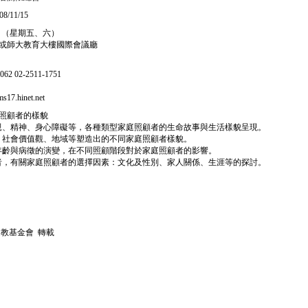
8/11/15
15日（星期五、六）
或師大教育大樓國際會議廳
2 02-2511-1751
17.hinet.net
照顧者的樣貌
、單親、精神、身心障礙等，各種類型家庭照顧者的生命故事與生活樣貌呈現。
背景、社會價值觀、地域等塑造出的不同家庭照顧者樣貌。
顧者年齡與病徵的演變，在不同照顧階段對於家庭照顧者的影響。
照顧者，有關家庭照顧者的選擇因素：文化及性別、家人關係、生涯等的探討。
文教基金會 轉載
任何意見
TEL: 886-2-2365-5615 ／ FAX: 886-2-2368-5130
d,