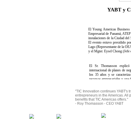
YABT y Ci
El Young Americas Business T
Empresarial de Panamá, ATEP , 
instalaciones de la Ciudad del
El evento estuvo presidido p
Lago (Representante de la OEA 
y el Mgter. Eysel Chong (Jefe 
El Sr. Thomasson explicó
internacional de planes de ne
los 35 años y se caracteriza
recursos empresariales y una f
los negocios en el mercado re
categorías de premios con que 
"TIC Innovation continues YABT's tr
actividades que se realizarán
entrepreneurs in the Americas. All p
realizarse en Junio 2007 ,
benefits that TIC Americas offers."
General de la OEA y el Foro d
- Roy Thomasson - CEO YABT