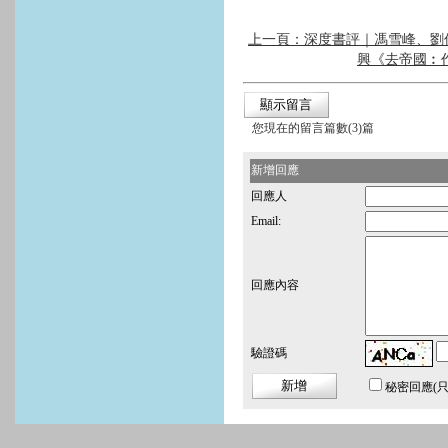
上一頁：深度書評｜馮雪峰、劉
興《去帝國︰
您現在的留言篇數(3)篇
新增回應
回應人
Email:
回應內容
驗證碼
秘密回應
(