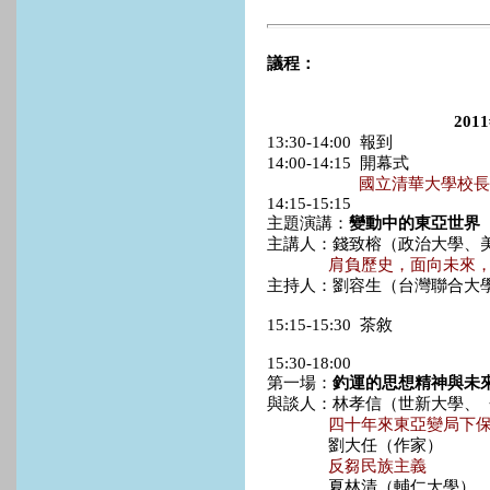
議程：
20
13:30-14:00 報到
14:00-14:15 開幕式
國立清華大學校長
14:15-15:15
主題演講：
變動中的東亞世界
主講人：錢致榕（政治大學、
肩負歷史，面向未來
主持人：劉容生（台灣聯合大
15:15-15:30 茶敘
15:30-18:00
第一場：
釣運的思想精神與未
與談人：林孝信（世新大學、
四十年來東亞變局下
劉大任（作家）
反芻民族主義
夏林清（輔仁大學）