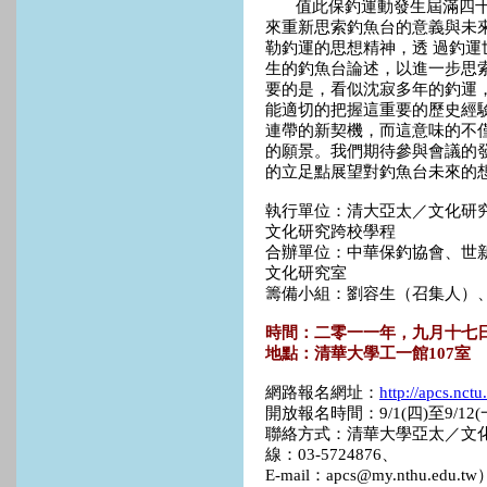
值此保釣運動發生屆滿四十
來重新思索釣魚台的意義與未
勒釣運的思想精神，透 過釣
生的釣魚台論述，以進一步思
要的是，看似沈寂多年的釣運
能適切的把握這重要的歷史經
連帶的新契機，而這意味的不
的願景。我們期待參與會議的
的立足點展望對釣魚台未來的
執行單位：清大亞太／文化研
文化研究跨校學程
合辦單位：中華保釣協會、世
文化研究室
籌備小組：劉容生（召集人）
時間：二零一一年，九月十七
地點：清華大學工一館107室
網路報名網址：
http://apcs.nc
開放報名時間：9/1(四)至9/12(
聯絡方式：清華大學亞太／文化
線：03-5724876、
E-mail：apcs@my.nthu.edu.tw