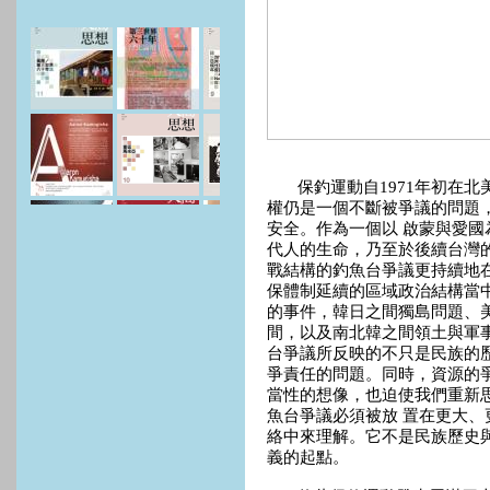
保釣運動自1971年初在北
權仍是一個不斷被爭議的問題
安全。作為一個以 啟蒙與愛
代人的生命，乃至於後續台灣
戰結構的釣魚台爭議更持續地
保體制延續的區域政治結構當
的事件，韓日之間獨島問題、
間，以及南北韓之間領土與軍
台爭議所反映的不只是民族的
爭責任的問題。同時，資源的
當性的想像，也迫使我們重新
魚台爭議必須被放 置在更大
絡中來理解。它不是民族歷史
義的起點。