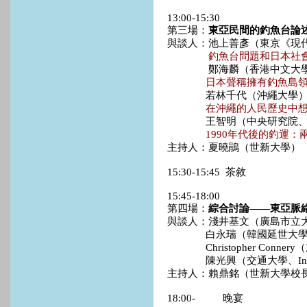
13:00-15:30
第三場：
東亞民間的釣魚台論
與談人：池上善彥（東京《現
釣魚台問題和日本社
鄭海麟（香港中文大
日本聲稱擁有釣魚島
若林千代（沖繩大學
在沖繩的人民歷史中
王智明（中央研究院、
1990年代後的釣運
主持人：夏曉鵑（世新大學）
15:30-15:45 茶敘
15:45-18:00
第四場：
綜合討論——東亞脈
與談人：淺井基文（廣島市立
白永瑞（韓國延世大學、
Christopher Conne
陳光興（交通大學、Inter-Asia 
主持人：賴鼎銘（世新大學校
18:00- 晚宴