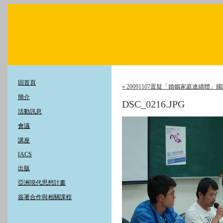
回首頁
« 20091107置疑「婚姻家庭連續體
簡介
DSC_0216.JPG
活動訊息
會議
講座
IACS
出版
亞洲現代思想計畫
簽署合作與相關課程