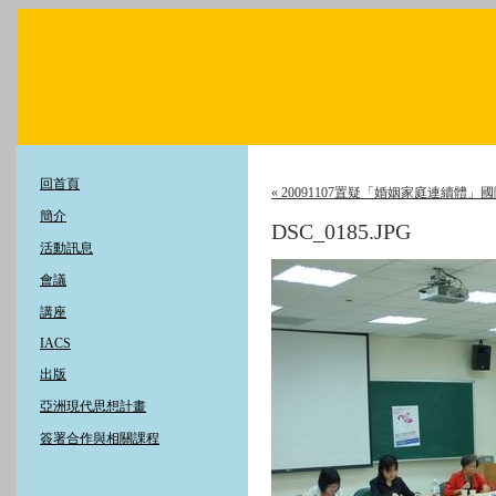
回首頁
« 20091107置疑「婚姻家庭連續體
簡介
DSC_0185.JPG
活動訊息
會議
講座
IACS
出版
亞洲現代思想計畫
簽署合作與相關課程