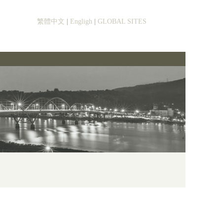
繁體中文
|
Engligh
|
GLOBAL SITES