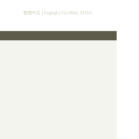
繁體中文
|
Engligh
|
GLOBAL SITES