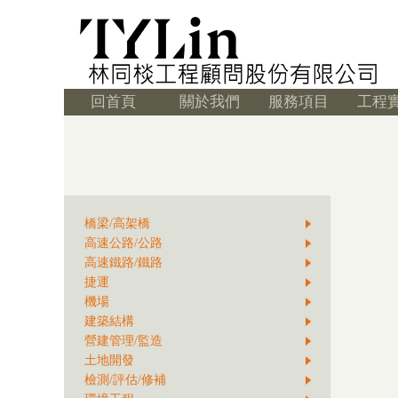
回首頁
關於我們
服務項目
工程
橋梁/高架橋
高速公路/公路
高速鐵路/鐵路
捷運
機場
建築結構
營建管理/監造
土地開發
檢測/評估/修補