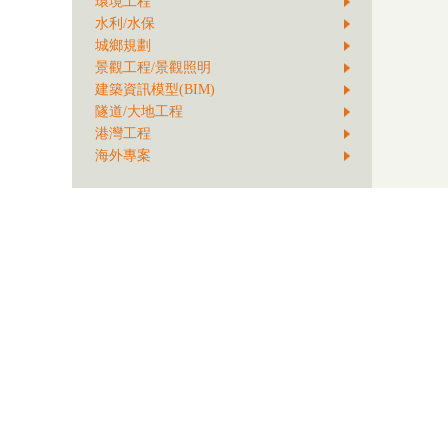
環境工程
水利/水保
城鄉規劃
景觀工程/景觀照明
建築資訊模型(BIM)
隧道/大地工程
港灣工程
海外專案