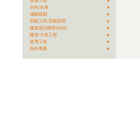
環境工程
水利/水保
城鄉規劃
景觀工程/景觀照明
建築資訊模型(BIM)
隧道/大地工程
港灣工程
海外專案