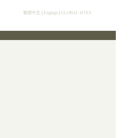
繁體中文
|
Engligh
|
GLOBAL SITES