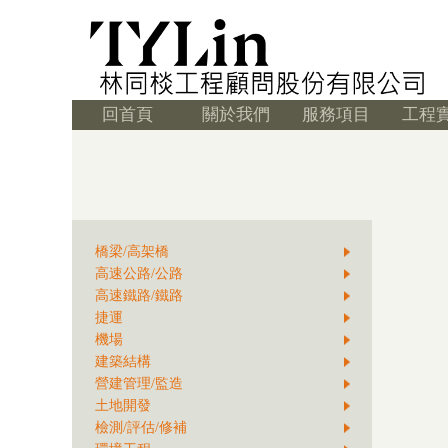
回首頁
關於我們
服務項目
工程
橋梁/高架橋
高速公路/公路
高速鐵路/鐵路
捷運
機場
建築結構
營建管理/監造
土地開發
檢測/評估/修補