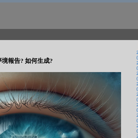
(
夢境報告? 如何生成?
(
(
(
(
(
(
(