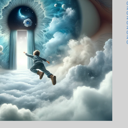
(
(
(
(
(