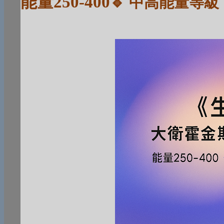
能量
250-400
🔹
中高能量等級