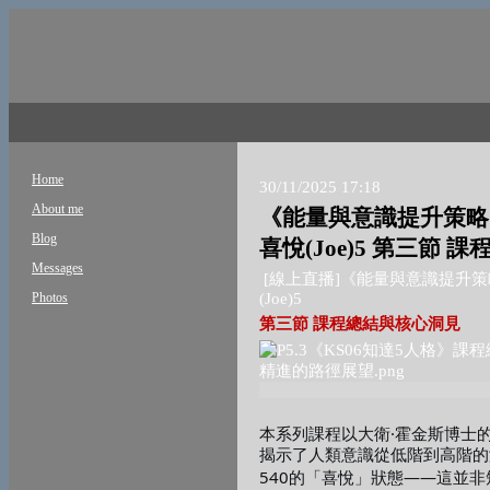
Home
30/11/2025 17:18
About me
《能量與意識提升策略
Blog
喜悅(Joe)5 第三節
Messages
[
線上直播
]
《能量與意識提升策
Photos
(Joe)5
第三節
課程總結與核心洞見
·
本系列課程以大衛
霍金斯博士
揭示了人類意識從低階到高階的
540
——
的「喜悅」狀態
這並非