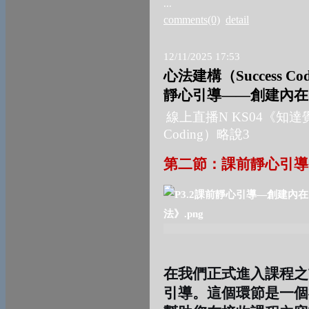
...
comments(0)
detail
12/11/2025 17:53
心法建構（Success C
靜心引導——創建內在
線上直播
N KS04
《知達
Coding
）略說
3
第二節：課前靜心引導
在我們正式進入課程之
引導
。這個環節是一個