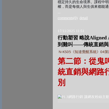
穩定持久的生命境界。課程中明
權，而是每個人與生俱來都能通
...
comments(0)
detail
17/11/2025 11:51
行動塑習 略說Aligned
到雞叫——傳統直銷與
N-KS05
04
《知達覺醒系統》
第
第二節：從鬼
統直銷與網路
別