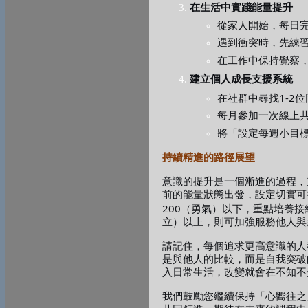
在生活中實踐能量提升
從家人開始，每日
遇到衝突時，先練
在工作中保持覺察
建立個人成長支援系統
1-2
在社群中尋找
位
每月參加一次線上
將「設定每週小目
持續精進的路徑展望
意識的提升是一個漸進的過程，
前的能量狀態出發，設定切實可
200
（勇氣）以下，重點培養接
立）以上，則可加強服務他人與
請記住，每個追求更高意識的人
是與他人的比較，而是自我突破
入日常生活，改變就會在不知不
我們鼓勵您繼續保持「心嚮往之