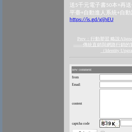
送
千元電子書
本
再送
5
50
+
平臺
自動進人系統
自動
+
+
https://is.gd/xIjhEU
Prev：行動塑習 略說Alig
——傳統直銷與網路行銷的
（Identity
new comment
from
Email:
content
captcha code