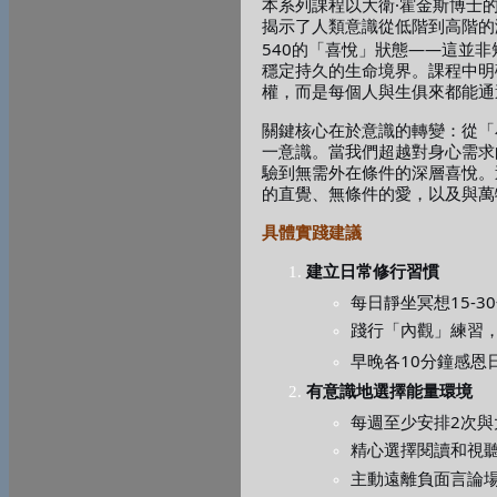
·
本系列課程以大衛
霍金斯博士
揭示了人類意識從低階到高階的
540
——
的「喜悅」狀態
這並非
穩定持久的生命境界。課程中明
權，而是每個人與生俱來都能通
關鍵核心在於意識的轉變：從「
一意識。當我們超越對身心需求
驗到無需外在條件的深層喜悅。
的直覺、無條件的愛，以及與萬
具體實踐建議
建立日常修行習慣
15-30
每日靜坐冥想
踐行「內觀」練習
10
早晚各
分鐘感恩
有意識地選擇能量環境
2
每週至少安排
次與
精心選擇閱讀和視
主動遠離負面言論