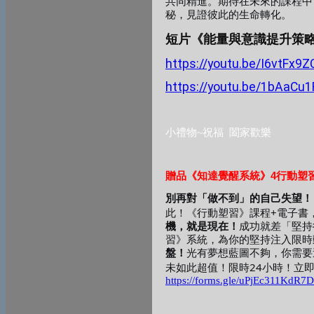
共同精進。期待在未來的課程中
秘，見證彼此的生命轉化。
短片《能量與意識提升策
https://youtu.be/I6vtFx9
https://youtu.be/1bAaCu
小禮物
~
祝福
闔家歡樂
贈品
4
《知達覺醒系統》
行動塑
別再對「做不到」的自己失望！
+
此！《行動塑習》課程
電子書
機，就是現在！
成功就差「堅持
習》系統，為你的堅持注入限時
盤！
光有夢想藍圖不夠，你需要
24
未如此超值！限時
小時！立
https://forms.gle/uPjEc311KdR7D