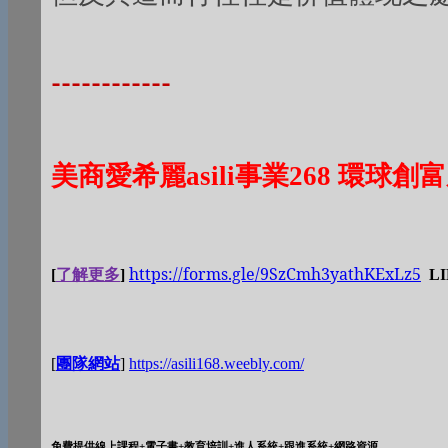
------------
美商愛希麗
asili
事業
268
環球創富
https://forms.gle/9SzCmh3yathKExLz5
[
了解更多
]
LIN
[
團隊網站
]
https://asili168.weebly.com/
免費提供線上課程
+
電子書
+
教育培訓
+
進人系統
+
跟進系統
+
網路資源