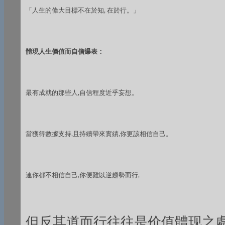
「人生的偉大目標不在於知, 在於行。」
體現人生價值而自信爆表：
最有成就的那些人,自信程度近乎妄想。
當獲得數據支持,且持續帶來實績,你更該相信自己。
連你都不相信自己,你便難以逆趨勢而行,
但反其道而行往往是价值體现之