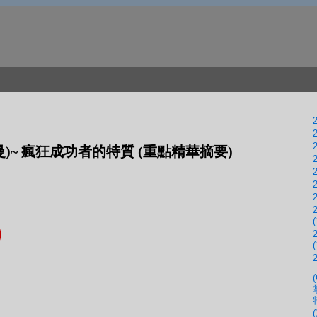
2
2
2
曼)~ 瘋狂成功者的特質 (重點精華摘要)
2
2
2
2
(
)
(
2