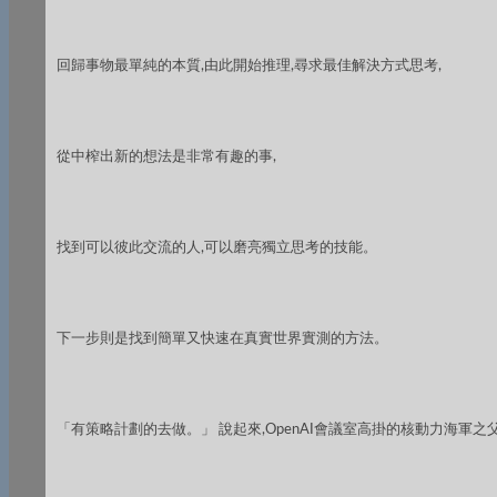
回歸事物最單純的本質,由此開始推理,尋求最佳解決方式思考,
從中榨出新的想法是非常有趣的事,
找到可以彼此交流的人,可以磨亮獨立思考的技能。
下一步則是找到簡單又快速在真實世界實測的方法。
「有策略計劃的去做。」 說起來,OpenAI會議室高掛的核動力海軍之父