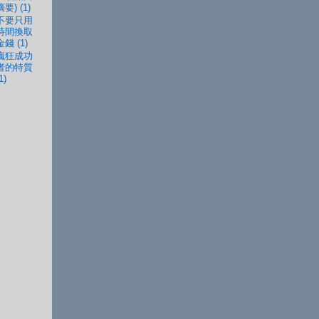
摘要) (1)
不要只用
時間換取
金錢 (1)
瘋狂成功
者的特質
1)