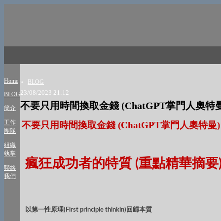
Home
»
BLOG
23/08/2023 21:12
BLOG
不要只用時間換取金錢 (ChatGPT掌門人奧特
簡介
工作
不要只用時間換取金錢 (ChatGPT掌門人奧特曼)
團隊
組織
執掌
瘋狂成功者的特質 (重點精華摘要
聯絡
我們
以第一性原理(First principle thinkin)回歸本質