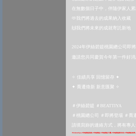
在無數個日子中，伴隨伊家人累
🫶
我們將過去的成果納入收藏
🙌
我們將未來的成就寄託新地
2024
年伊絲碧媞桃園總公司即將
邀請您共同慶賀今年第一件好消
✧
✦
佳績共享
回憶留存
✦
✧
喬遷煥新
新意匯聚
＃伊絲碧媞
＃
BEATTIYA
＃桃園總公司
＃即將登場
＃喬
請填寫妳的連絡方式，將有專人
＃
itsbeattiya,
＃
伊絲碧媞直銷
,
＃
伊絲碧媞
,
＃
伊絲碧媞天麗
,
＃
伊絲碧媞價目表
,
＃
伊絲碧媞效果
,