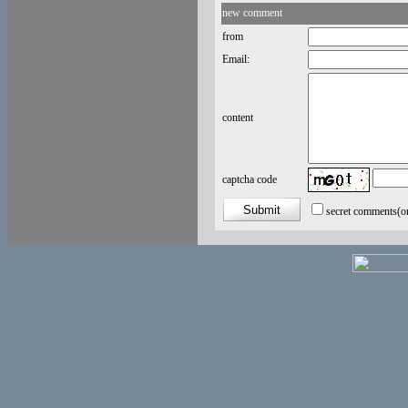
new comment
from
Email:
content
captcha code
secret comments
(o