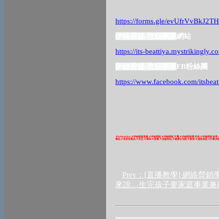
https://forms.gle/evUfrVvBkJ2T
伊絲碧媞
-
玟頤團隊
網站
https://its-beattiya.mystrikingly.c
伊絲碧媞
-
玟頤團隊
FB
粉絲團
https://www.facebook.com/itsbeat
＃
itsbeattiya,
＃
伊絲碧媞直銷
,
＃
伊絲碧媞
,
＃
伊絲碧媞天麗
,
＃
伊絲碧媞價目表
,
＃
伊絲碧媞效果
,
養品
,
＃
美容保養品
,
＃安全
,
＃環保
,
＃無毒
,
＃保健用品
,
＃健康生活館
,
＃會員
,
＃滿意保證
,
＃計劃消
Prev：[直播教學] 網絡營
來說…生完孩子要家庭事業兼