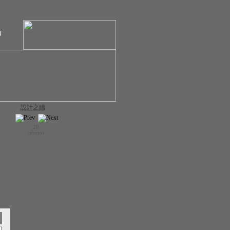
結
設計之牆
20
photos