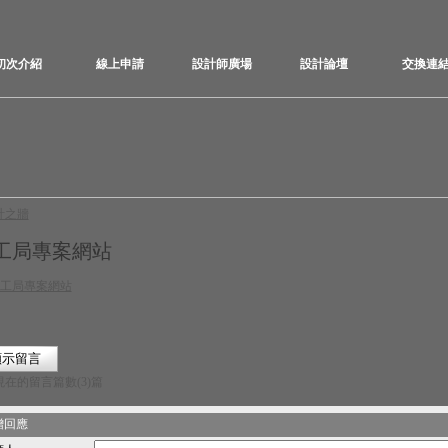
初次介紹
線上申請
設計師廣場
設計論壇
交換連
計之牆
工局專案網站
現在的留言篇數(3)篇
增回應