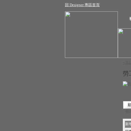
回 Designer 專區首頁
« 設
勞
您
新