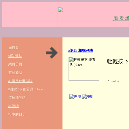
看 看 誰
回首頁
«返回 相簿列表
網站連結
輕輕按下 能
網頁子頁
有關於我
心情是什麼滋味
2
photos
輕輕按下 能看見: ) face
留給我的話
說說話
行事的日子