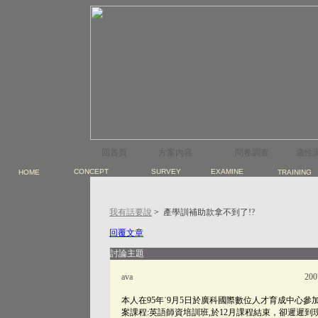
回首頁
方案內容
問卷調查
適性
CONCEPT
SURVEY
EXAMINE
HOME
TRAINING
我有話要說
>
產學訓補助款拿不到了!?
回覆文章
討論主題
ava
200
本人在95年˙9月5日於廣科國際數位人才育成中心
案課程:英語師資培訓班,於12月課程結束，卻遲遲到