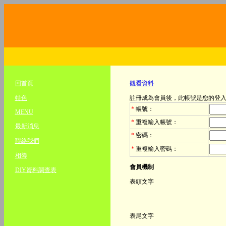
回首頁
觀看資料
特色
註冊成為會員後，此帳號是您的登
*
帳號
：
MENU
*
重複輸入帳號
：
最新消息
*
密碼
：
聯絡我們
*
重複輸入密碼
：
相簿
會員機制
DIY資料調查表
表頭文字
表尾文字