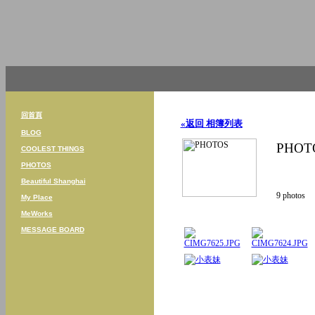
回首頁
«返回 相簿列表
BLOG
PHOT
COOLEST THINGS
PHOTOS
Beautiful Shanghai
9
photos
My Place
MeWorks
MESSAGE BOARD