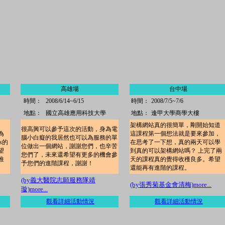
高雄場
台中場
時間：
2008/6/14~6/15
時間：
2008/7/5~7/6
地點：
國立高雄應用科技大學
地點：
逢甲大學商學大樓
架構網站真的很簡單，剛開始知道
很高興可以參予這次的活動，身為電
為
這課程第一個想法就是要來參加，
腦小白癡的我居然也可以為服務的單
s的
在思考了一下想，真的兩天可以學
位做出一個網站，謝謝您們，也辛苦
望
到真的可以架構網站嗎？ 上完了兩
您們了，未來還希望有更多的機會參
推
天的課程真的覺得收穫良多。希望
予您們的進階課程，謝謝！
還能再有進階的課程。
(by義大醫院志願服務隊靖
(by張秀菊基金會清梅)more...
璇)
more...
觀看詳細活動情況
觀看詳細活動情況