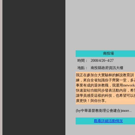
南投場
時間：
2008/4/26~4/27
地點：
南投縣政府資訊大樓
我正在參加台大實驗林的解說教育訓
練，來自全省知識份子齊聚一堂，多
事業有成的退休教職，我運用mework
快速架站功能同步發表活動內容，希
讓學員感受這樣的科技，也希望可以
廣更快！與你分享。
(by中華基督教衛理公會建合)more...
觀看詳細活動情況