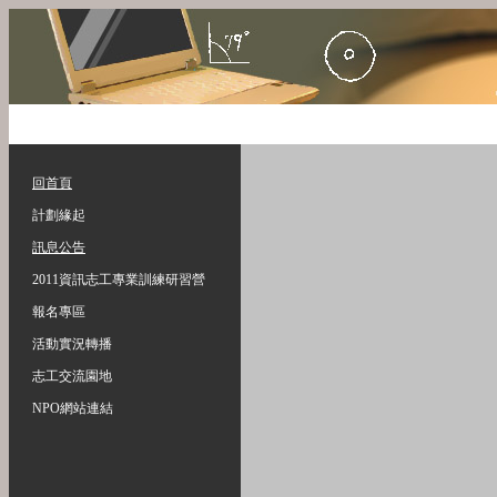
回首頁
計劃緣起
訊息公告
2011資訊志工專業訓練研習營
報名專區
活動實況轉播
志工交流園地
NPO網站連結