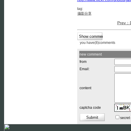
tag:
攝影分享
Prev：
you have(8)comments
new comment
from
Email:
content
captcha code
secret