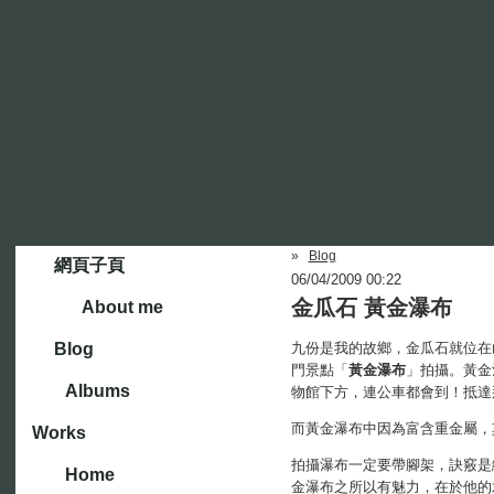
»
Blog
網頁子頁
06/04/2009 00:22
金瓜石 黃金瀑布
About me
Blog
九份是我的故鄉，金瓜石就位在
門景點「
黃金瀑布
」拍攝。黃金
Albums
物館下方，連公車都會到！抵達
而黃金瀑布中因為富含重金屬，
Works
拍攝瀑布一定要帶腳架，訣竅是
Home
金瀑布之所以有魅力，在於他的