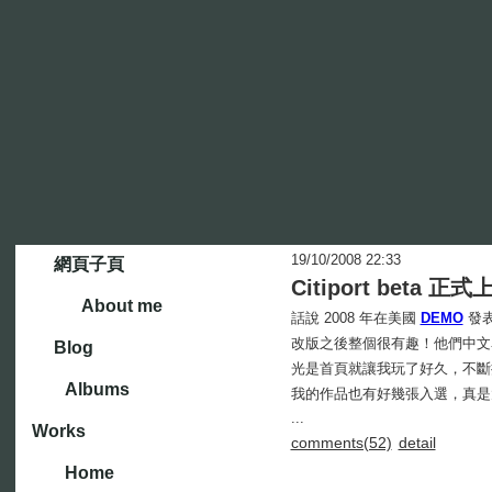
19/10/2008 22:33
網頁子頁
Citiport beta 正
About me
話說 2008 年在美國
DEMO
發
改版之後整個很有趣！他們中文
Blog
光是首頁就讓我玩了好久，不斷按
Albums
我的作品也有好幾張入選，真是
...
Works
comments(52)
detail
Home