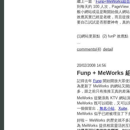
繼上一篇「
Funp+MeWork
到每天約 100 人次，PageVi
般小網站或這是剛開始個人網站，
效應其實已經是老梗，而且從搜
要自己試試是否那麼神奇，真的有
(1)網站更新點 (2) funP 效應點 (使
...
comments(4)
detail
20/02/2008 14:56
Funp + MeWor
記得去年
Funp
開始開放大眾使
為更新了 MeWorks 的網站
多，跟之前只有推推王真的差滿
MeWorks 從樂浪島 KTV 
MeWorks 既可以唱歌，又可
一個個冒出，
無名小站
、
Xuite
MeWorks 似乎已經被埋沒了下
好啦～ MeWorks 的歷史就
為 MeWorks 提供相當靈