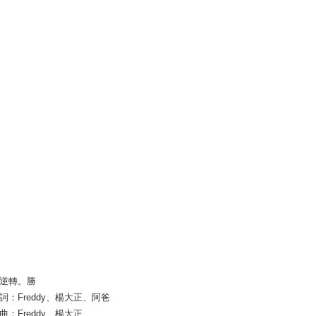
逆轉。勝
詞：Freddy、楊大正、阿爸
曲：Freddy、楊大正