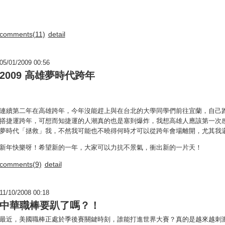
comments(11)
detail
05/01/2009 00:56
2009 高雄夢時代跨年
連續第二年在高雄跨年，今年沒能趕上與在台北的大學同學們前往宜蘭，自己
搭捷運跨年，可想而知捷運的人潮真的也是塞到爆炸，我想高雄人應該第一次
夢時代「拯救」我，不然我可能也不曉得何時才可以從跨年會場離開，尤其我
新年快樂呀！希望新的一年，大家可以力抗不景氣，衝出新的一片天！
comments(9)
detail
11/10/2008 00:18
中華職棒要趴了嗎？！
最近，美國職棒正處於季後賽關鍵時刻，誰能打進世界大賽？真的是越來越刺