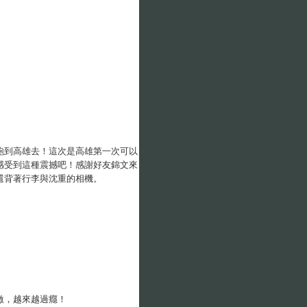
跑到高雄去！這次是高雄第一次可以
感受到這種震撼吧！感謝好友錦文來
還背著行李與沈重的相機。
激，越來越過癮！