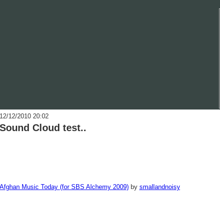
12/12/2010 20:02
Sound Cloud test..
Afghan Music Today (for SBS Alchemy 2009)
by
smallandnoisy