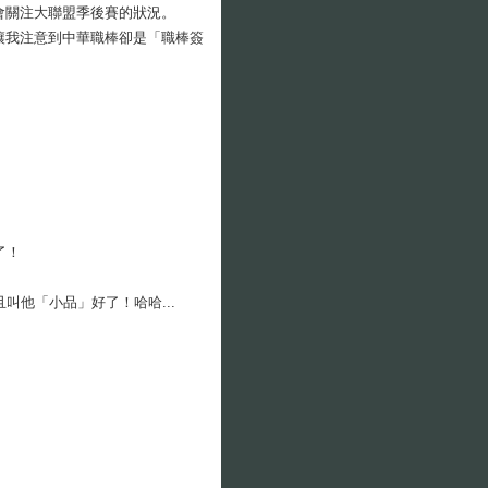
會關注大聯盟季後賽的狀況。
讓我注意到中華職棒卻是「職棒簽
了！
叫他「小品」好了！哈哈...