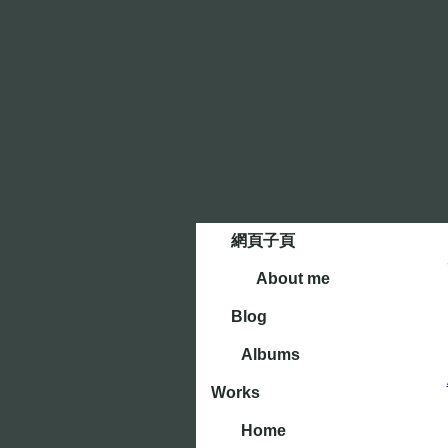
網頁子頁
About me
Blog
Albums
Works
Home