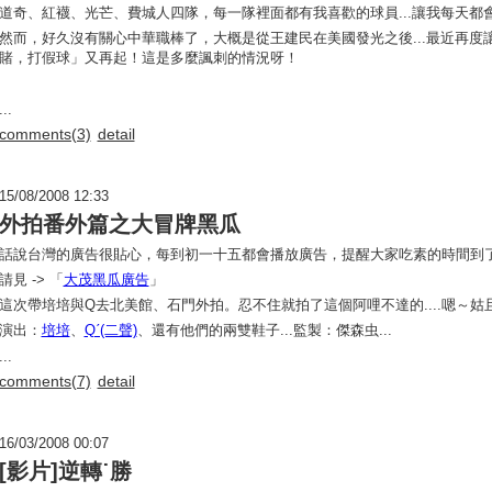
道奇、紅襪、光芒、費城人四隊，每一隊裡面都有我喜歡的球員...讓我每天都
然而，好久沒有關心中華職棒了，大概是從王建民在美國發光之後...最近再度
賭，打假球」又再起！這是多麼諷刺的情況呀！
...
comments(3)
detail
15/08/2008 12:33
外拍番外篇之大冒牌黑瓜
話說台灣的廣告很貼心，每到初一十五都會播放廣告，提醒大家吃素的時間到
請見 -> 「
大茂黑瓜廣告
」
這次帶培培與Q去北美館、石門外拍。忍不住就拍了這個阿哩不達的....嗯～姑且
演出：
培培
、
Qˊ(二聲)
、還有他們的兩雙鞋子...監製：傑森虫...
...
comments(7)
detail
16/03/2008 00:07
[影片]逆轉˙勝