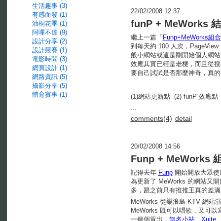
生活趣事 (3)
22/02/2008 12:37
有感而發 (1)
funP + MeWork
油桐花季 (1)
阿哩不達 (9)
繼上一篇「
Funp+MeWork
設計分享 (2)
到每天約 100 人次，PageVi
設計競賽 (1)
般小網站或這是剛開始個人網站，
電影時間 (3)
效應其實已經是老梗，而且從搜
網頁設計 (1)
要自己試試是否那麼神奇，真的有
網路資訊 (5)
攝影分享 (5)
體育賽事 (1)
(1)網站更新點 (2) funP 效應點 (使
...
comments(4)
detail
20/02/2008 14:56
Funp + MeWor
記得去年
Funp
開始開放大眾使
為更新了 MeWorks 的網站
多，跟之前只有推推王真的差滿
MeWorks 從樂浪島 KTV 
MeWorks 既可以唱歌，又可
一個個冒出，
無名小站
、
Xuite