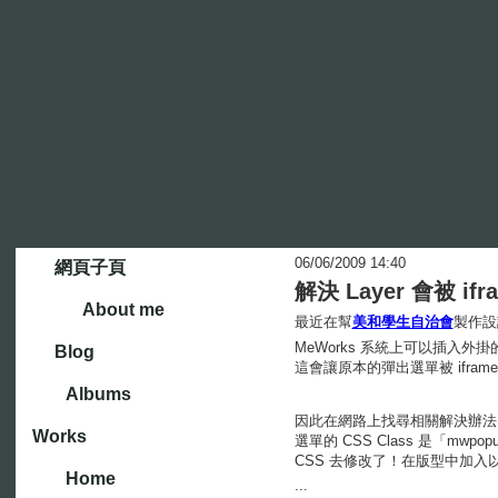
06/06/2009 14:40
網頁子頁
解決 Layer 會被 if
About me
最近在幫
美和學生自治會
製作設
MeWorks 系統上可以插入外掛的 
Blog
這會讓原本的彈出選單被 iframe 
Albums
因此在網路上找尋相關解決辦法，
Works
選單的 CSS Class 是「mwp
CSS 去修改了！在版型中加入以下 
Home
...