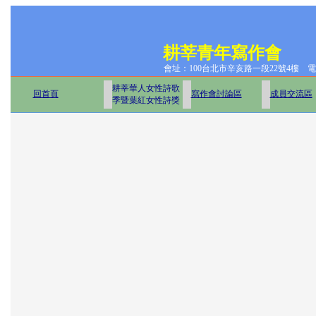
耕莘青年寫作會
會址：100台北市辛亥路一段22號4樓
電
耕莘華人女性詩歌
回首頁
寫作會討論區
成員交流區
季暨葉紅女性詩獎