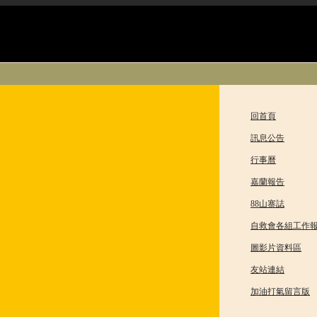
回首頁
訊息公告
行事曆
嘉蘭報告
88山寨誌
自救會各組工作
圖影片資料區
友站連結
加油打氣留言版