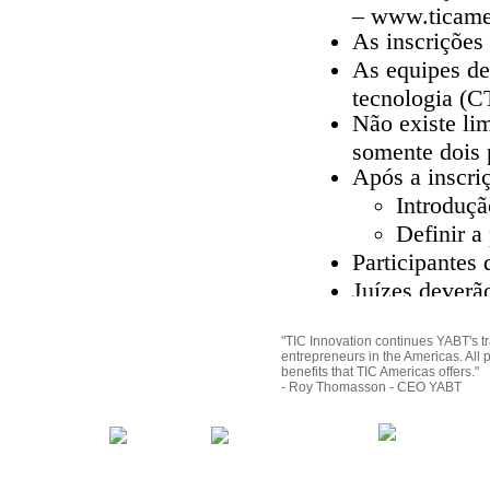
– www.ticamer
As inscrições 
As equipes de
tecnologia (C
Não existe lim
somente dois 
Após a inscri
Introduçã
Definir a
Participantes
Juízes deverã
Segunda Fase:
"TIC Innovation continues YABT's tr
entrepreneurs in the Americas. All p
CONCEITO D
benefits that TIC Americas offers."
- Roy Thomasson - CEO YABT
Participantes
O Conceito do
definido pela
O conceito do