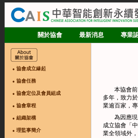
關於協會
最新消息
專業
協會成立緣起
●
協會任務
●
本協會前
協會定位及會員組成
●
多年，致力於
業逾百家，專
協會章程
●
為因應現
組織架構
●
成立協會「中
理監事簡介
●
業全領域外，