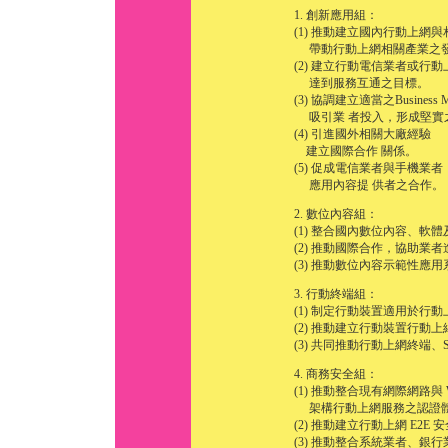
1. 創新應用組：
(1) 推動建立國內行動上網
帶動行動上網相關產業之
(2) 建立行動電信業者或行
達到服務互通之目標。
(3) 協調建立適當之Business M
吸引業 者投入，形成堅實
(4) 引進國外相關大廠經驗
建立國際合作 關係。
(5) 促成電信業者與手機業者
應用內容提 供者之合作。
2. 數位內容組：
(1) 整合國內數位內容、軟
(2) 推動國際合作，協助業
(3) 推動數位內容示範性應
3. 行動終端組：
(1) 制定行動裝置適用於行
(2) 推動建立行動裝置行動
(3) 共同推動行動上網終端
4. 商務安全組：
(1) 推動整合現有網際網路與 Wir
架構行動上網服務之認證
(2) 推動建立行動上網 E2E
(3) 推動整合系統業者、銀