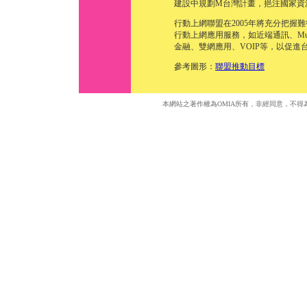
建設中規劃M台灣計畫，挹注國家資
行動上網聯盟在2005年將充分把
行動上網應用服務，如近端通訊、Mu-
金融、雙網應用、VOIP等，以促
參考圖形：
聯盟推動目標
本網站之著作權為OMIA所有，非經同意，不