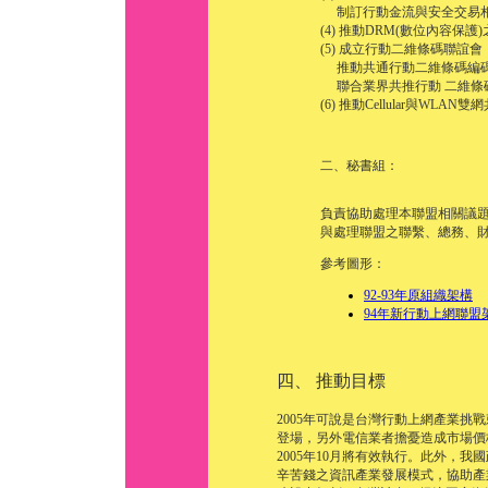
制訂行動金流與安全交易
(4) 推動DRM(數位內容保護
(5) 成立行動二維條碼聯誼會
推動共通行動二維條碼編
聯合業界共推行動 二維條碼
(6) 推動Cellular與WLA
二、秘書組：
負責協助處理本聯盟相關議
與處理聯盟之聯繫、總務、
參考圖形：
92-93年原組織架構
94年新行動上網聯盟
四、 推動目標
2005年可說是台灣行動上網產業挑
登場，另外電信業者擔憂造成市場價
2005年10月將有效執行。此外，
辛苦錢之資訊產業發展模式，協助產