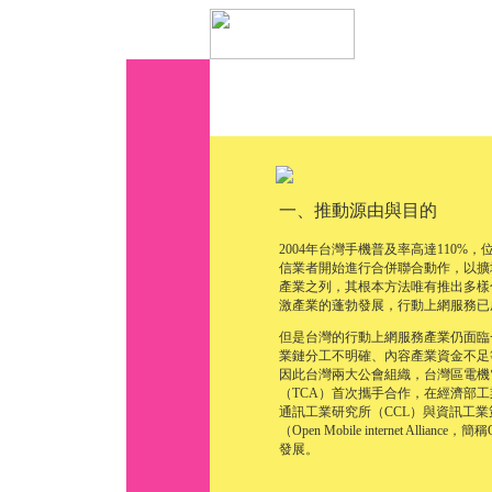
一、推動源由與目的
2004年台灣手機普及率高達110
信業者開始進行合併聯合動作，以擴
產業之列，其根本方法唯有推出多樣化
激產業的蓬勃發展，行動上網服務已
但是台灣的行動上網服務產業仍面臨
業鏈分工不明確、內容產業資金不足
因此台灣兩大公會組織，台灣區電機
（TCA）首次攜手合作，在經濟部
通訊工業研究所（CCL）與資訊工業
（Open Mobile internet A
發展。