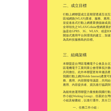
二、成立目標
行動上網聯盟成立是期望透過互信互
區域網路(WLAN)業者、服務、應
並促進各式行動上網產業價值鏈成員
全球領先之WLAN/Cellular
論是在GPRS、3G、WLAN、或
開放式應用平台與環境的建立，加速
為高科技服務島的目標。
三、組織架構
本聯盟是台灣區電機電子公會及台北
區電機電子工業同業公會理事長許勝
共同擔任。此外本聯盟更有幸邀請產
我國行動上網(Mobile Intern
務、應用、內容開發等議題，共同結合
應用、內容提供者、資訊進行協調與
為能有效運用聯盟力量推動我國行動
作小組(Working Group)，
小組及秘書組，以進行運作。其分工
一、任務工作小組：