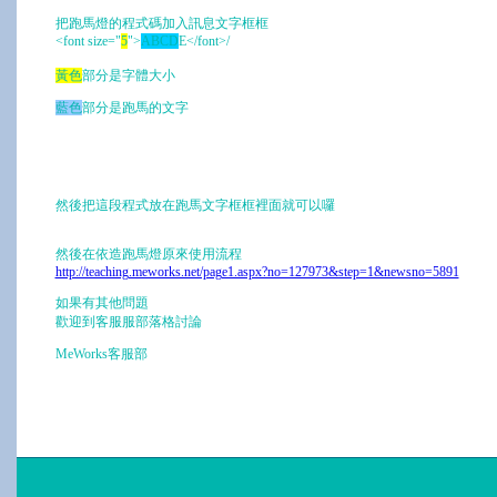
把跑馬燈的程式碼加入訊息文字框框
<font size="
5
">
ABCD
E</font>/
黃色
部分是字體大小
藍色
部分是跑馬的文字
然後把這段程式放在跑馬文字框框裡面就可以囉
然後在依造跑馬燈原來使用流程
http://teaching.meworks.net/page1.aspx?no=127973&step=1&newsno=5891
如果有其他問題
歡迎到客服服部落格討論
MeWorks客服部