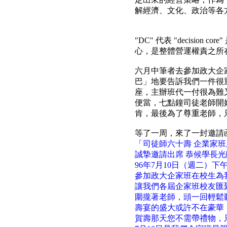
解經濟、文化、政治等各
"DC"
代表
"decision core"
心，是整體營運權責之所
六月中筆者去參加政大企
巴」地要告訴我們一件很
座，主辦班代一付很為難
便當，七點鐘司徒老師開
肯，最後為了尊重老師，
等了一周，來了一封邀請
「司徒師六十壽 企業家班
誠摯邀請出席 恭候學長光
96
年7月10日
（週二）下午1
參加政大企家班在校生為我
讓我們各屆企家班校友匯
圍攏著老師，頭一回輕鬆
壽宴的盛大或許不在豪華
賀壽那天您不需帶禮物，