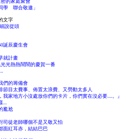
親密的家庭聚會
體同學 聯合敬邀」
的文字
會細說從頭
0誕辰慶生會
早就計畫
風光光熱熱鬧鬧的慶賀一番
.
我們的籌備會
排節目太費事、佈置太浪費、又勞動太多人
我家地方小沒處放你們的卡片，你們實在沒必要....。』
..
的尷尬
對司徒老師哪個不是又敬又怕
都面紅耳赤，結結巴巴