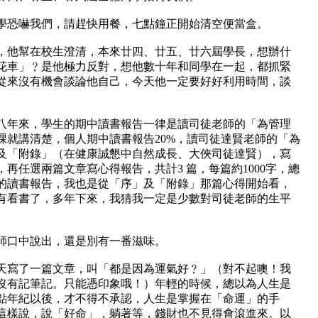
學恐嚇我們，請趕快用餐，七點鐘正開始清空便當盒。
，他幫在校生澄清，本來廿四、廿五、廿六屆學長，想辦什
花車」﹖是他極力反對，想他數十年和同學在一起，都抓緊
從來沒有機會談論他自己，今天他一定要好好利用時間，談
八年來，學生的期中讀書報告一律是讀司徒老師的「為管理
課就講清楚，個人期中讀書報告
20%
，讀司徒達賢老師的「為
及「附錄」（在健康誠懇中自然成長、大俠司徒達賢），寫
，再任選兩篇文章寫心得報告，共計
3
篇，每篇約
1000
字，總
的讀書報告，我也是從「序」及「附錄」那篇心得開始看，
有看書了，多年下來，我猜我一定是少數對司徒老師的生平
師口中說出，還是別有一番滋味。
天寫了一篇文章，叫「都是因為運氣好﹖」（對不起噢！我
沒有記筆記。只能憑印象哦！）年輕的時候，總以為人生是
點年紀以後，才不得不承認，人生是掌握在「命運」的手
這樣說，說「好命」，躺著等，錢財也不見得會滾進來。以