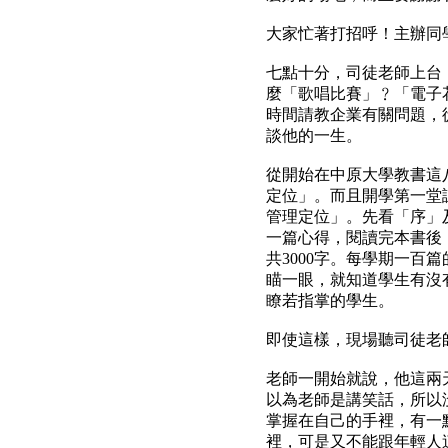
大家忙著打招呼！主辦同
七點十分，司徒老師上台
麼「歌唱比賽」﹖「電子
時間請教企業有關問題，
談他的一生。
從開始在中原大學教書這
定位」。而且開學第一堂
管理定位」。先看「序」
一篇心得，閱讀完本書後
共
3000
字。每學期一百篇
瞄一眼，就知道學生有沒
瞭若指掌的學生。
即使這樣，現場聽司徒老
老師一開始就說，他這兩
以為老師是講笑話，所以
掌握在自己的手裡，有一
裡，可是又不能跟年輕人