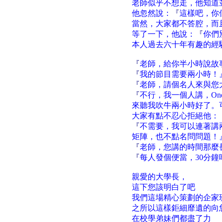
老師似乎不想走，他知道
他忽然說：
『
這樣吧，你們
當然，大家都不答腔，而
等了一下，他說：
『
你們
本人過去六十年有趣的經
『
老師，給你半小時說故
『
我的節目需要兩小時！
『
老師，請個名人來與您
『
不行，我一個人講，One
來聽我吹牛兩小時好了。
大家有點不忍心拒絕他：
『
不需要，我可以連著講
矩陣，也不點名問問題！
『
老師，您講的時間那麼
『
每人發個便當，30分
親愛的大學長，
這下您該明白了吧
我們這場精心策劃的企家
之所以這樣鉅細靡遺的向
在校學弟妹們都盡了力