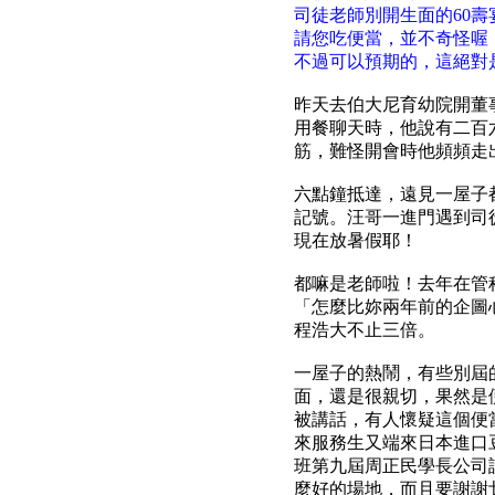
司徒
老師別開生面的60壽
請您吃便當，並不奇怪喔
不過可以預期的，這絕對是
昨天去伯大尼育幼院開董
用餐聊天時，他說有二百
筋，難怪開會時他頻頻走
六點鐘抵達，遠見一屋子
記號。汪哥一進門遇到司
現在放暑假耶！
都嘛是
老師啦！去年在管
「怎麼比妳兩年前的企圖
程浩大不止三倍。
一屋子的熱鬧，有些別屆
面，還是很親切，果然是
被講話，有人懷疑這個便
來服務生又端來日本進口
班第九屆周正民學長公司
麼好的場地，而且要謝謝