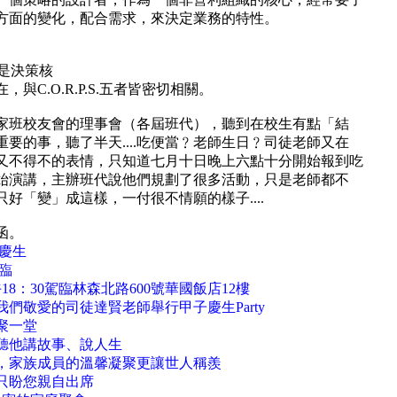
方面的變化，配合需求，來決定業務的特性。
是決策核
在，與
C.O.R.P.S.
五者皆密切相關。
家班校友會的理事會（各屆班代），聽到在校生有點「結
重要的事，聽了半天
....
吃便當﹖老師生日﹖司徒老師又在
又不得不的表情，只知道七月十日晚上六點十分開始報到吃
始演講，主辦班代說他們規劃了很多活動，只是老師都不
只好「變」成這樣，一付很不情願的樣子
....
函。
慶生
臨
8：30駕臨林森北路600號華國飯店12樓
們敬愛的司徒達賢老師舉行甲子慶生Party
聚一堂
聽他講故事、說人生
，家族成員的溫馨凝聚更讓世人稱羨
只盼您親自出席