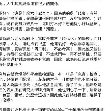
認，人生其實與命運有很大的關係。
不好﹖（這是什麼六十感言﹖）因為他的腿「殘廢」有關。
臉聽他提問題，光想著如何回答就很忙，沒空管別的。）拜
桿，現在要努力破八十，還叫打不好﹖想他從小好玩籃球，
球場叱吒風雲，誰管他腿「殘廢」。
.小學就讀台北女師附小，當時是非常「現代化」的學校，而且
校隊，因此，運動風氣很盛，他運氣好，母親非常地開明、
實驗班，實驗班是「四二制」，不必考高中，因此他又愉快
場，有得打全場就打全場，不然就鬥牛，再不然單挑，只要
認為常運動對讀書效率有幫助，因此，成為終日流連球場的
有什麼相干﹖
突然在體育場舉行學生體檢測驗，有一項是「色盲」檢查，
他，好像在「鬧場」，花花的本子，什麼數字也不能分辨。
，是因為護士漂亮，所以他故意流連。弄了半天，他居然是
三的表姊正在研究大學聯招簡章，他也關心了一下，居然發
「色盲」報考。怎麼會這樣﹖因此他只好轉移目標，選擇了
什麼呢﹖
偶爾獲知史丹福大學一項研究的結論--二十年後的台灣將非常