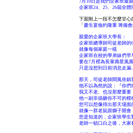
7
月10日
是我們企家班最
企家班24、25、26屆全
下面附上一段不怎麼甘心
「
慶生宴儉約隆重 籌備
親愛的企家班大學長：
企家班總導師司徒老師的6
就像每個家庭一樣
企家班在校的學弟妹們早
要在7月裡為長輩壽星風
只是沒想到日前消息走漏...
那天，司徒老師聞風坐鎮
他不以為然的說：
『
你們
我又不老、也沒那麼重要，
他一副非搞砸你不可的模樣.
您可以想像得出那天場面
就像一群老鼠跟獅子開會
您是知道的，企家班學生
老師一頓口白之後，大家