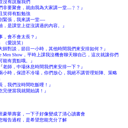
並沒有說服我們
非要聚會，就由我為大家講一堂....﹖﹖』
且笑得有點勉強
別緊張，我來講一堂----
驗，是課堂上從沒講過的內容。』
事，會不會太長？』
』（愛說笑）
大師對談，節目一小時，其他時間我們來安排如何？』
 Men Show，平時上課我沒機會聊天聊自己，這次就讓你們
可能有賣點哦。』
『
老師，中場休息時間我們來安排一下？』
兩小時，保證不冷場，你們放心，我絕不講管理矩陣、策略
』
長，我們沒時間吃飯哩！』
鐘吃完便當我就開始講！』
班豪華壽宴，一下子好像變成了清心讀書會
您報告過程，是希望您能充分了解