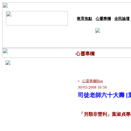
教育焦點
心靈專欄
全民論壇
心靈專欄
»
心靈專欄Blog
30/05/2008 10:59
司徒老師六十大壽 [
「另類非營利」葉淑貞專