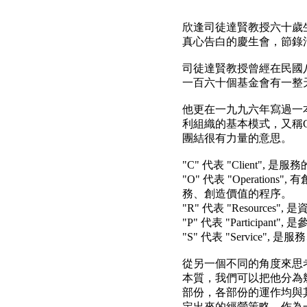
欣逢司徒達賢教授六十歲
真心告白的慶生會，節錄
司徒達賢教授曾經在民國
一百六十個基金會有一整
他更在一九九六年寫過一
利組織的基本模式，又稱
團結很有力量的意思。
"C"
代表
"Client",
是服務
"O"
代表
"Operations",
有
務、創造價值的程序。
"R"
代表
"Resources",
是
"P"
代表
"Participant",
是
"S"
代表
"Service",
是服務
從另一個不同的角度來思
本質，我們可以把他分為
部份，各部份的運作均與
定出來的經營策略，作為