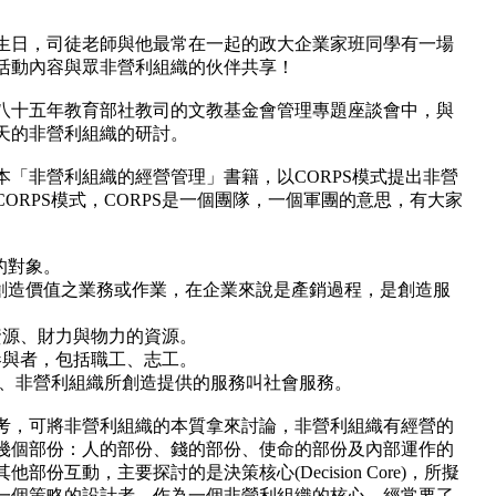
生日，司徒老師與他最常在一起的政大企業家班同學有一場
活動內容與眾非營利組織的伙伴共享！
八十五年教育部社教司的文教基金會管理專題座談會中，與
天的非營利組織的研討。
本「非營利組織的經營管理」書籍，以
CORPS
模式提出非營
CORPS
模式，
CORPS
是一個團隊，一個軍團的意思，有大家
的對象。
創造價值之業務或作業，在企業來說是產銷過程，是創造服
資源、財力與物力的資源。
參與者，包括職工、志工。
、非營利組織所創造提供的服務叫社會服務。
考，可將非營利組織的本質拿來討論，非營利組織有經營的
幾個部份：人的部份、錢的部份、使命的部份及內部運作的
其他部份互動，主要探討的是決策核心
(Decision Core)
，所擬
一個策略的設計者，作為一個非營利組織的核心，經常要了