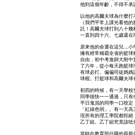
他到這個年齡，不得不承
以他的高爾夫球為什麼打
（我們平常上課光看他的
託！高爾夫球打到八十幾
一直到四十六、七歲還在
原來他的命運在這兒...
擁有經常稱霸全省的籃球
自由，初中考進師大附中
了六年，從小每天跑籃球
有球必打。偏偏司徒媽媽
球棍。打籃球和高爾夫球
初四的時候，有一天學校
同學很快一一通過，只有
平日鬼混的同學一口咬定
「紅綠色弱」。有一天高
現所有的理工學院都拒絕
乙丁組。乙丁組究竟該唸
當時在教育部任職的母親