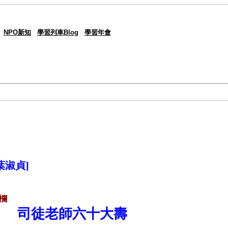
NPO新知
學習列車Blog
學習年會
葉淑貞]
欄
司徒老師六十大壽