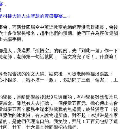
宴，
！
司徒大師人生智慧的豐盛饗宴....」
事會，巧遇廿四屆空中英語教室的總經理洪善群學長，會後
六十多位學長報名，超乎他們的預期。他們正在為座位傷腦
出去講手機。
都是人，我遵照「孫悟空」的範例，先「到此一遊」作一下
徒老師，老師第一句話就問：「論文寫完了呀！」什麼嘛！
科會報告我的論文大綱。結束後，司徒老師輕描淡寫說：
心小很多。」我不堪一「激」，多訪問了三個「個案」，工
的學長，是離開學校後就沒見過面的，有些學長雖然常常見
便當盒。雖然有人去打聽，一個便當五百元。擔心傳出去會
當就要五百﹖服務生端來熱騰騰的魚翅羹，終於滿意了！後
豆漿做的冰淇淋，有人說物超所值。對不起！冰淇淋是企家
請的，是他們代理進口的。我笑說，拜託！五百元包括了這
廿四、廿五、廿六屆全體同學招待我們。