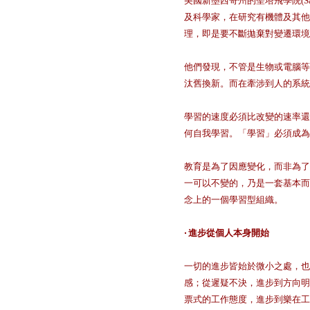
美國新墨西哥州的聖塔飛學院(San
及科學家，在研究有機體及其他
理，即是要不斷拋棄對變遷環境
他們發現，不管是生物或電腦等
汰舊換新。而在牽涉到人的系統
學習的速度必須比改變的速率還
何自我學習。「學習」必須成為
教育是為了因應變化，而非為了
一可以不變的，乃是一套基本而
念上的一個學習型組織。
‧
進步從個人本身開始
一切的進步皆始於微小之處，也
感；從遲疑不決，進步到方向明
票式的工作態度，進步到樂在工