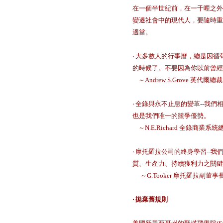
在一個半世紀前，在一千哩之外
變遷社會中的現代人，要隨時重
適當。
‧ 大多數人的行事曆，總是因
的時候了。不要因為你以前曾
～Andrew S.Grove 英代爾總裁
‧ 全錄與永不止息的變革--
也是我們唯一的競爭優勢。
～N.E.Richard 全錄商業系統
‧ 摩托羅拉公司的終身學習-
質、生產力、持續獲利力之關鍵
～G.Tooker 摩托羅拉副董
‧
拋棄舊規則