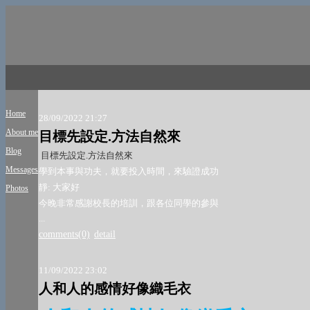
Home
28/09/2022 21:27
About me
目標先設定.方法自然來
Blog
目標先設定.方法自然來
Messages
學到本事與功夫，就要投入時間，來驗證成功
靜: 大家好
Photos
今晚非常感謝校長的培訓，跟各位同學的參與
...
comments(0)
detail
11/09/2022 23:02
人和人的感情好像織毛衣