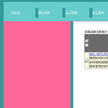
回首頁
關於我們
志工招募
志工園地
在職訓練活動相片
縮
圖
IMG_0878.JP
我們於96年
多領域的認識
能有更周詳的