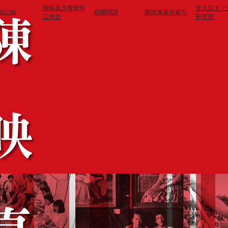
陳映真文學青年
交大亞太／
動記錄
相關閱讀
陳映真著作索引
工作坊
研究室