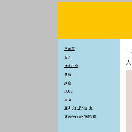
回首頁
«
簡介
人
活動訊息
會議
講座
IACS
出版
亞洲現代思想計畫
簽署合作與相關課程