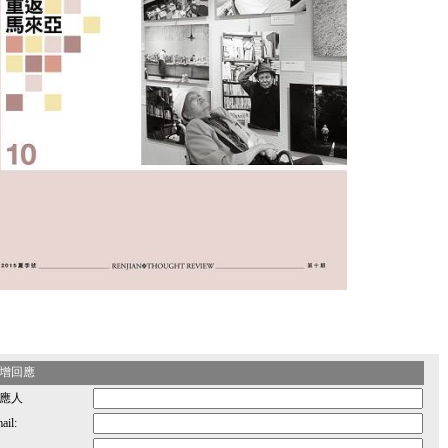
增回應
應人
ail: