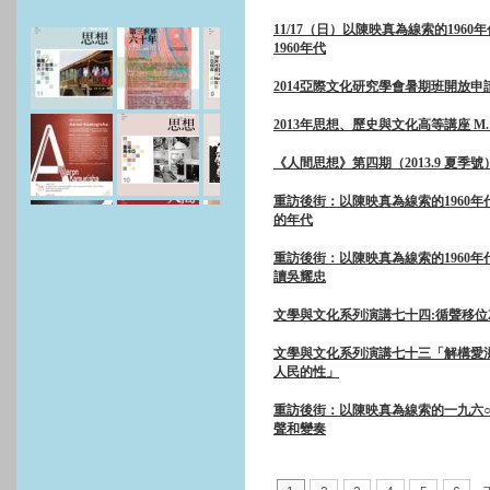
11/17（日）以陳映真為線索的196
1960年代
2014亞際文化研究學會暑期班開放申
2013年思想、歷史與文化高等講座 M. Mad
《人間思想》第四期（2013.9 夏季
重訪後街：以陳映真為線索的1960年
的年代
重訪後街：以陳映真為線索的1960年
讀吳耀忠
文學與文化系列演講七十四:循聲移位
文學與文化系列演講七十三「解構愛
人民的性」
重訪後街：以陳映真為線索的一九六
聲和變奏