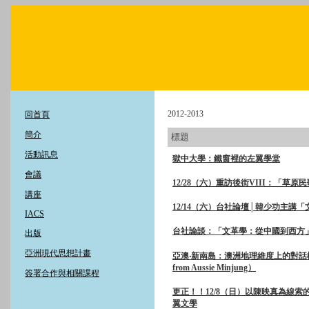
2012-2013
回首頁
簡介
標題
活動訊息
獄中大學：鐵窗裡的左翼學堂
會議
12/28（六）重訪後街VIII：「草原
講座
12/14（六）台社論壇│韓少功主講
IACS
台社論談：「文革學：從中國到西方
出版
亞洲現代思想計畫
亞澳‧新南島：澳洲地理維度上的對話橋樑（Soli
from Aussie Minjung）
簽署合作與相關課程
更正！！12/8（日）以陳映真為線
翼文學