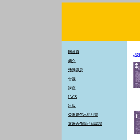
回首頁
«返
簡介
活動訊息
會議
講座
IACS
出版
亞洲現代思想計畫
簽署合作與相關課程