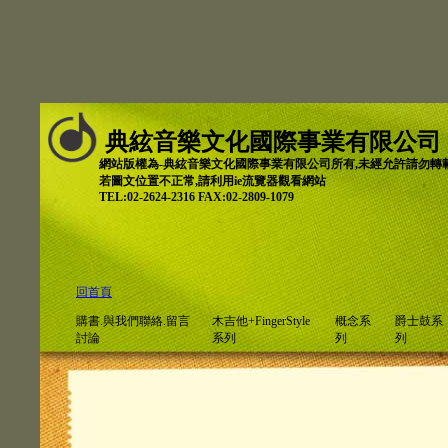
典絃音樂文化國際事業有限公司
網站版權為-典絃音樂文化國際事業有限公司所有,未經允許請勿轉
若圖文位置不正常,請利用ie流覽器觀看網站
TEL:02-2624-2316 FAX:02-2809-1079
回首頁
購書.與我們聯絡.留言
木吉他+FingerStyle
概念系
爵士鼓系
討論
系列
列
列