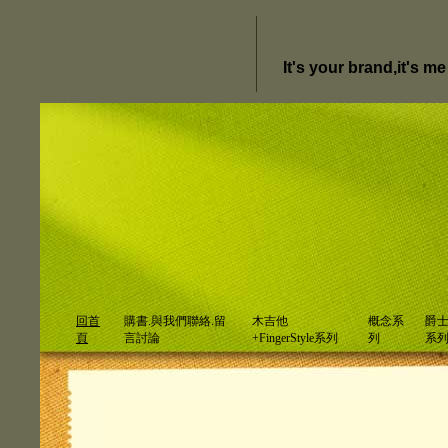
It's your brand,it's m
回首
購書.與我們聯絡.留
木吉他
概念系
爵
頁
言討論
+FingerStyle系列
列
系