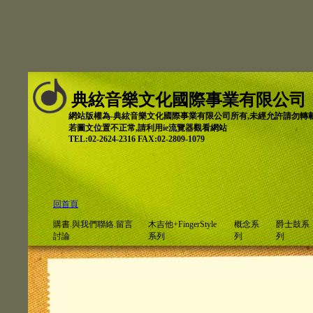
典絃音樂文化國際事業有限公司
網站版權為-典絃音樂文化國際事業有限公司所有,未經允許請勿轉
若圖文位置不正常,請利用ie流覽器觀看網站
TEL:02-2624-2316 FAX:02-2809-1079
回首頁
購書.與我們聯絡.留言
木吉他+FingerStyle
概念系
爵士鼓系
討論
系列
列
列