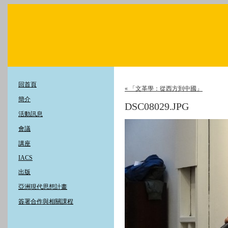
回首頁
« 「文革學：從西方到中國」
簡介
DSC08029.JPG
活動訊息
會議
講座
IACS
出版
亞洲現代思想計畫
簽署合作與相關課程