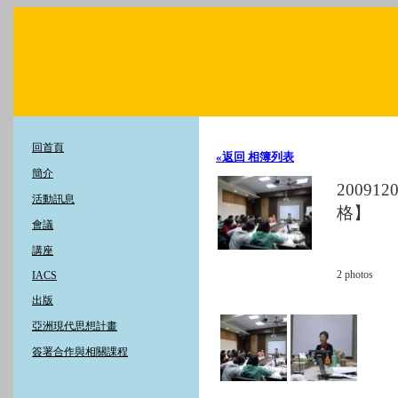
回首頁
«返回 相簿列表
簡介
2009
活動訊息
格】
會議
講座
2
photos
IACS
出版
亞洲現代思想計畫
簽署合作與相關課程