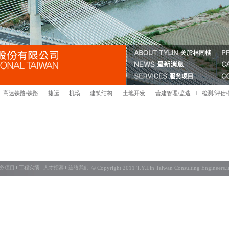
高速铁路/铁路
捷运
机场
建筑结构
土地开发
营建管理/监造
检测/评估
务项目
工程实绩
人才招募
连络我们
© Copyright 2011 T.Y.Lin Taiwan Consultin