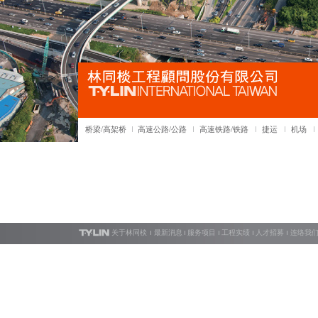
桥梁/高架桥
高速公路/公路
高速铁路/铁路
捷运
机场
关于林同棪
最新消息
服务项目
工程实绩
人才招募
连络我